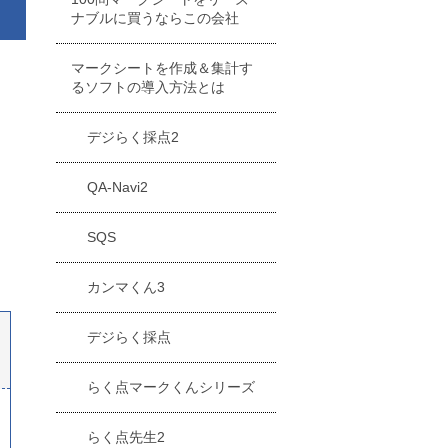
ナブルに買うならこの会社
マークシートを作成＆集計す
るソフトの導入方法とは
デジらく採点2
QA-Navi2
SQS
カンマくん3
デジらく採点
らく点マークくんシリーズ
らく点先生2