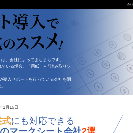
会
トは、会社によってまちまちです。
れている場合、「用紙」+「読み取りソ
や導入サポートを行っている会社を調
た。
6年1月15日
述式
にも対応できる
のマークシート会社
2選