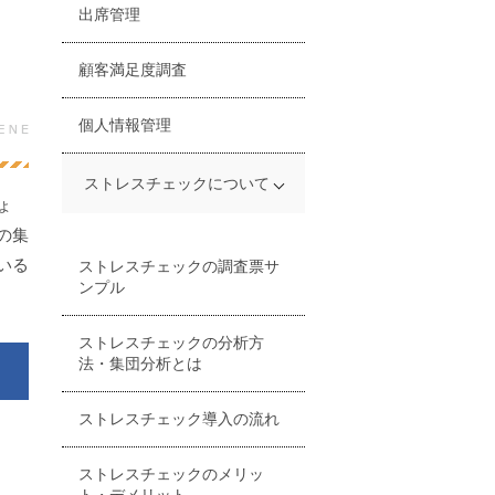
出席管理
顧客満足度調査
個人情報管理
ストレスチェックについて
ょ
の集
ストレスチェック
ストレスチェックで高スト
ストレスチェックのスコア
ストレスチェック結果の保
ストレスチェックを拒否さ
ストレスチェック制度にお
ストレスチェックをやって
ストレスチェック制度にお
ストレスチェック報告書提
ストレスチェックはメンタ
ストレスチェックはタガロ
ストレスチェックはポルト
ストレスチェックの実施期
ストレスチェックのフィー
ストレスチェック後のフォ
ストレスチェックを実施す
ストレスチェックの対象者
50人未満の事業場の場合の
ストレスチェックにおける
【令和3年度版】ストレス
ストレスチェックの義務化
ストレスチェックはベトナ
ストレスチェックは中国語
ストレスチェックの外国語
いる
ストレスチェックの調査票サ
レス、放置のリスクと対処
の活用法
管
れた場合の対応策
けるプライバシー
いない場合の問題点
いて産業医がいない場合の
出までの流れを解説
ルヘルス不調の一次予防に
グ語でも受けられる
ガル語でも受けられる
限
ドバック方法
ロー
る時期
と休職者の扱い
ストレスチェック
高ストレス者の基準や選定
チェック助成金
ム語にも対応
でも受けられる
版に対応するマークシート
ンプル
法
対策
有効
方法
会社
ストレスチェックの分析方
法・集団分析とは
ストレスチェック導入の流れ
ストレスチェックのメリッ